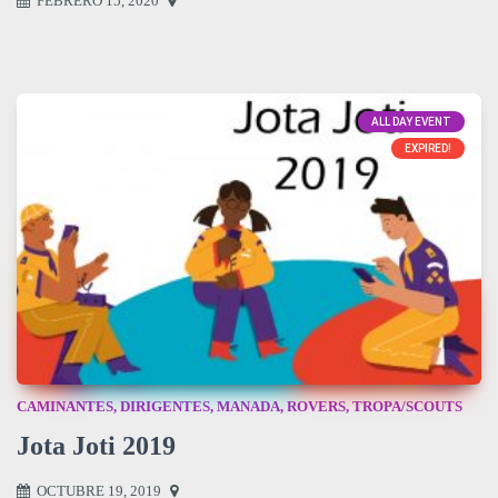
FEBRERO 15, 2020
ALL DAY EVENT
EXPIRED!
CAMINANTES
,
DIRIGENTES
,
MANADA
,
ROVERS
,
TROPA/SCOUTS
Jota Joti 2019
OCTUBRE 19, 2019