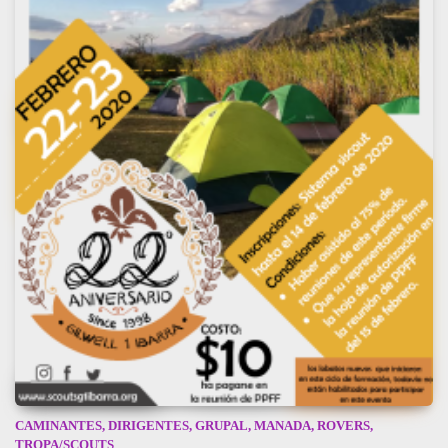
CAMINANTES
,
DIRIGENTES
,
GRUPAL
,
MANADA
,
ROVERS
,
TROPA/SCOUTS