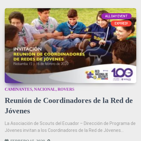
ALL DAY EVENT
EXPIRED!
CAMINANTES
,
NACIONAL
,
ROVERS
Reunión de Coordinadores de la Red de
Jóvenes
La Asociación de Scouts del Ecuador – Dirección de Programa de
Jóvenes invitan a los Coordinadores de la Red de Jóvenes...